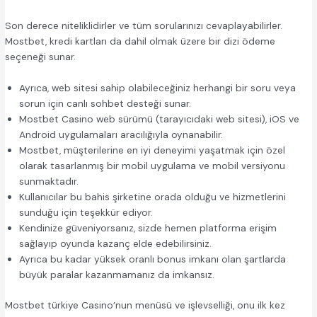
Son derece niteliklidirler ve tüm sorularınızı cevaplayabilirler.
Mostbet, kredi kartları da dahil olmak üzere bir dizi ödeme
seçeneği sunar.
Ayrıca, web sitesi sahip olabileceğiniz herhangi bir soru veya
sorun için canlı sohbet desteği sunar.
Mostbet Casino web sürümü (tarayıcıdaki web sitesi), iOS ve
Android uygulamaları aracılığıyla oynanabilir.
Mostbet, müşterilerine en iyi deneyimi yaşatmak için özel
olarak tasarlanmış bir mobil uygulama ve mobil versiyonu
sunmaktadır.
Kullanıcılar bu bahis şirketine orada olduğu ve hizmetlerini
sunduğu için teşekkür ediyor.
Kendinize güveniyorsanız, sizde hemen platforma erişim
sağlayıp oyunda kazanç elde edebilirsiniz.
Ayrıca bu kadar yüksek oranlı bonus imkanı olan şartlarda
büyük paralar kazanmamanız da imkansız.
Mostbet türkiye Casino’nun menüsü ve işlevselliği, onu ilk kez