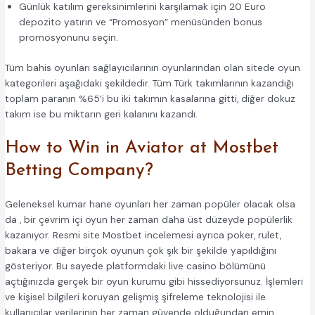
Günlük katılım gereksinimlerini karşılamak için 20 Euro
depozito yatırın ve “Promosyon” menüsünden bonus
promosyonunu seçin.
Tüm bahis oyunları sağlayıcılarının oyunlarından olan sitede oyun
kategorileri aşağıdaki şekildedir. Tüm Türk takımlarının kazandığı
toplam paranın %65’i bu iki takımın kasalarına gitti, diğer dokuz
takım ise bu miktarın geri kalanını kazandı.
How to Win in Aviator at Mostbet
Betting Company?
Geleneksel kumar hane oyunları her zaman popüler olacak olsa
da , bir çevrim içi oyun her zaman daha üst düzeyde popülerlik
kazanıyor. Resmi site Mostbet incelemesi ayrıca poker, rulet,
bakara ve diğer birçok oyunun çok şık bir şekilde yapıldığını
gösteriyor. Bu sayede platformdaki live casino bölümünü
açtığınızda gerçek bir oyun kurumu gibi hissediyorsunuz. İşlemleri
ve kişisel bilgileri koruyan gelişmiş şifreleme teknolojisi ile
kullanıcılar verilerinin her zaman güvende olduğundan emin