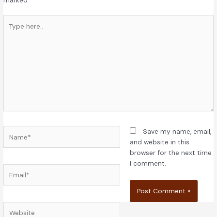
Type
here..
Name*
Save my name, email,
and website in this
browser for the next time
I comment.
Email*
Website