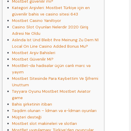
Mostbet güvenilir mi?
Kategori Arşivleri: Mostbet Türkiye için en
güvenilir bahis ve casino sitesi 643
Mostbet Casino Yanıltıyor
Casino Slot Oyunları Nelerdir 2020 Giriş
Adresi Ne Oldu
Aslında Ist Und Bleibt Ihre Meinung Zu Dem N1
Local On Line Casino Added Bonus Mu?
Mostbet Arşiv Bahisleri
Mostbet Güvenilir Mi?
MostBet-də hadisələr üçün canlı mərc və
yayım
Mostbet Sitesinde Para Kaybettim Ve Şifremi
Unuttum
Təyyarə Oyunu Mostbet Mostbet Aviator
game
Bahis şirketinin itibarı
Təqdim olunan – İdman və e-İdman oyunları
Müşteri desteği
Mostbet slot makineleri ve slotları
MostBet uygulaması: Türkiye’den oyuncular