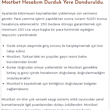
Mostbet Hesabım Durduk Yere Donduruldu.
Ayarlarda bilinmeyen kaynaklardan yüklemeye izin vermeniz
gerekir. Para yatırma işlemi yapıldıktan sonra, tutarın %125’i bonus
hesabınıza eklenecektir. 250 bedava dönüşü garantilemek için
minimum 230 Lira veya başka bir para biriminde eşdeğeri
depozito yatırılmalıdır.
Sizde siteye ulaşımda giriş sorunu ile karşılaşmamak için bizi
takip ediniz.
Mostbet, Türkiye’deki en popüler gayri resmi bahis
bürolarından biridir.
Bunlar doğrudan siteye yüklenebilir ve Mostbet genellikle
birkaç iş günü içinde hesabınızın doğrulanıp doğrulanmadığını
onaylayacaktır.
Mostbet’e kaydolmak için kimliğinizi doğrulayan belgeler
sağlamalısınız.
Mostbet on-line çok seviyeli saygı sistemi, etkili oyuncuları yerel
kumarhaneyle ilgili puanlarından dolayı ödüllendirir. Mostbet