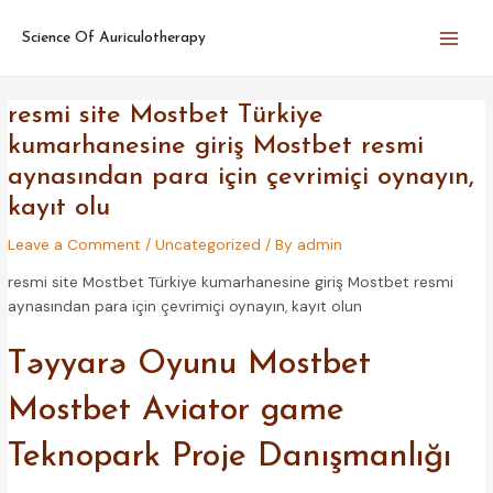
Skip
Post
Main
to
navigation
Science Of Auriculotherapy
Men
content
resmi site Mostbet Türkiye
kumarhanesine giriş Mostbet resmi
aynasından para için çevrimiçi oynayın,
kayıt olu
Leave a Comment
/
Uncategorized
/ By
admin
resmi site Mostbet Türkiye kumarhanesine giriş Mostbet resmi
aynasından para için çevrimiçi oynayın, kayıt olun
Təyyarə Oyunu Mostbet
Mostbet Aviator game
Teknopark Proje Danışmanlığı