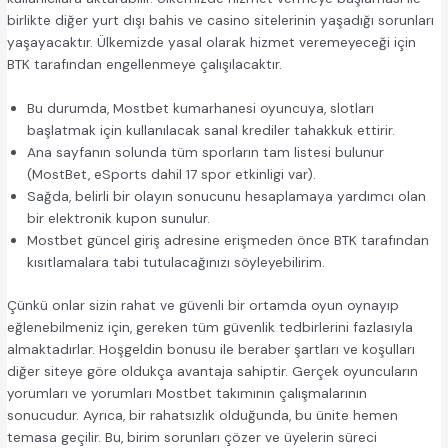
birlikte diğer yurt dışı bahis ve casino sitelerinin yaşadığı sorunları
yaşayacaktır. Ülkemizde yasal olarak hizmet veremeyeceği için
BTK tarafından engellenmeye çalışılacaktır.
Bu durumda, Mostbet kumarhanesi oyuncuya, slotları
başlatmak için kullanılacak sanal krediler tahakkuk ettirir.
Ana sayfanın solunda tüm sporların tam listesi bulunur
(MostBet, eSports dahil 17 spor etkinligi var).
Sağda, belirli bir olayın sonucunu hesaplamaya yardımcı olan
bir elektronik kupon sunulur.
Mostbet güncel giriş adresine erişmeden önce BTK tarafından
kısıtlamalara tabi tutulacağınızı söyleyebilirim.
Çünkü onlar sizin rahat ve güvenli bir ortamda oyun oynayıp
eğlenebilmeniz için, gereken tüm güvenlik tedbirlerini fazlasıyla
almaktadırlar. Hoşgeldin bonusu ile beraber şartları ve koşulları
diğer siteye göre oldukça avantaja sahiptir. Gerçek oyuncuların
yorumları ve yorumları Mostbet takımının çalışmalarının
sonucudur. Ayrıca, bir rahatsızlık olduğunda, bu ünite hemen
temasa geçilir. Bu, birim sorunları çözer ve üyelerin süreci