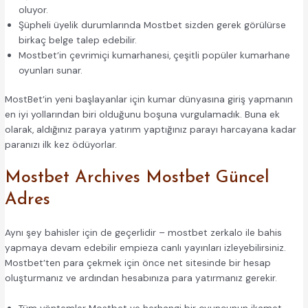
oluyor.
Şüpheli üyelik durumlarında Mostbet sizden gerek görülürse
birkaç belge talep edebilir.
Mostbet’in çevrimiçi kumarhanesi, çeşitli popüler kumarhane
oyunları sunar.
MostBet’in yeni başlayanlar için kumar dünyasına giriş yapmanın
en iyi yollarından biri olduğunu boşuna vurgulamadık. Buna ek
olarak, aldığınız paraya yatırım yaptığınız parayı harcayana kadar
paranızı ilk kez ödüyorlar.
Mostbet Archives Mostbet Güncel
Adres
Aynı şey bahisler için de geçerlidir – mostbet zerkalo ile bahis
yapmaya devam edebilir empieza canlı yayınları izleyebilirsiniz.
Mostbet’ten para çekmek için önce net sitesinde bir hesap
oluşturmanız ve ardından hesabınıza para yatırmanız gerekir.
Tüm yöntemler Mostbet ve herhangi bir oyuncunun ikamet